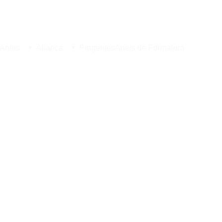
Anéis
Aliança
Pingentes
Anéis de Formatura
GS208